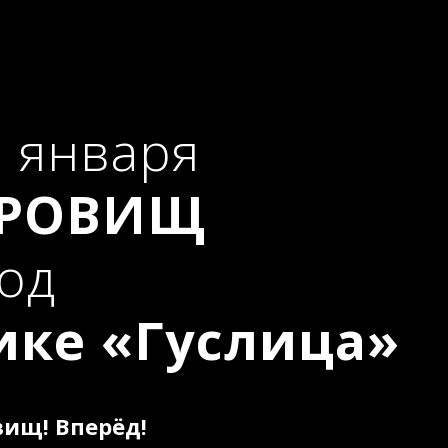
2 января
КРОВИЩ
од
ике «Гуслица»
вищ! Вперёд!