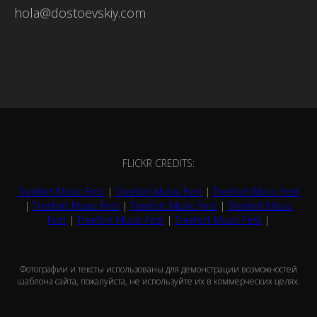
hola@dostoevskiy.com
FLICKR CREDITS:
Treefort Music Fest
|
Treefort Music Fest
|
Treefort Music Fest
|
Treefort Music Fest
|
Treefort Music Fest
|
Treefort Music
Fest
|
Treefort Music Fest
|
Treefort Music Fest
|
Фотографии и тексты использованы для демонстрации возможностей
шаблона сайта, пожалуйста, не используйте их в коммерческих целях.