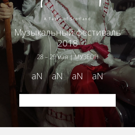
A Taste of Scotland
Музыкальный фестиваль
2018
28 – 29 мая | МУЗЕОН
aN
aN
aN
aN