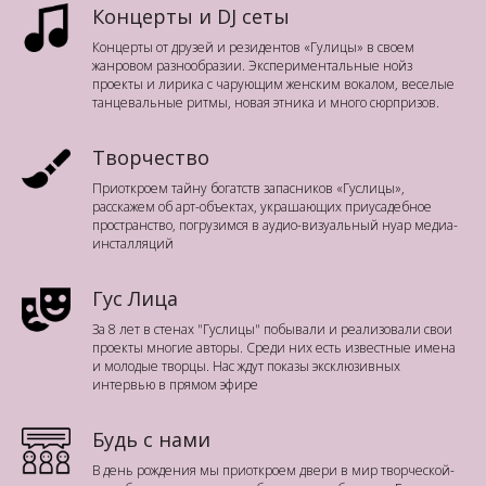
Концерты и DJ сеты
Концерты от друзей и резидентов «Гулицы» в своем
жанровом разнообразии. Экспериментальные нойз
проекты и лирика с чарующим женским вокалом, веселые
танцевальные ритмы, новая этника и много сюрпризов.
Творчество
Приоткроем тайну богатств запасников «Гуслицы»,
расскажем об арт-объектах, украшающих приусадебное
пространство, погрузимся в аудио-визуальный нуар медиа-
инсталляций
Гус Лица
За 8 лет в стенах "Гуслицы" побывали и реализовали свои
проекты многие авторы. Среди них есть известные имена
и молодые творцы. Нас ждут показы эксклюзивных
интервью в прямом эфире
Будь с нами
В день рождения мы приоткроем двери в мир творческой-