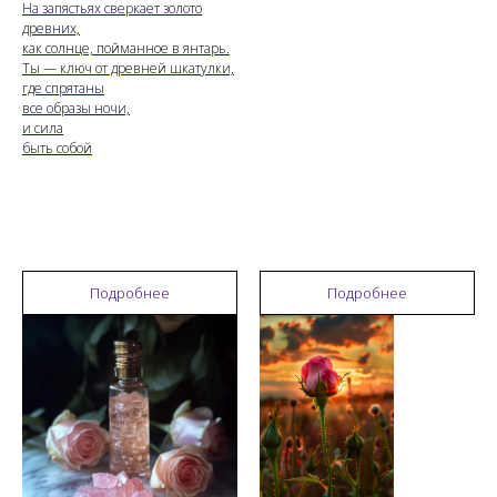
На запястьях сверкает золото
древних,
как солнце, пойманное в янтарь.
Ты — ключ от древней шкатулки,
где спрятаны
все образы ночи,
и сила
быть собой
Подробнее
Подробнее