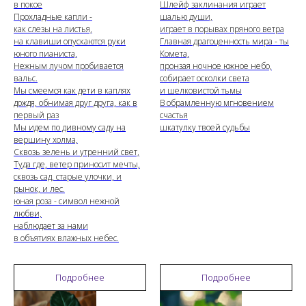
в покое
Шлейф заклинания играет
Прохладные капли -
шалью души,
как слезы на листья,
играет в порывах пряного ветра
на клавиши опускаются руки
Главная драгоценность мира - ты
юного пианиста,
Комета,
Нежным лучом пробивается
пронзая ночное южное небо,
вальс.
собирает осколки света
Мы смеемся как дети в каплях
и шелковистой тьмы
дождя, обнимая друг друга, как в
В обрамленную мгновением
первый раз
счастья
Мы идем по дивному саду на
шкатулку твоей судьбы
вершину холма,
Сквозь зелень и утренний свет,
Туда где, ветер приносит мечты,
сквозь сад, старые улочки, и
рынок, и лес.
юная роза - символ нежной
любви,
наблюдает за нами
в объятиях влажных небес.
Подробнее
Подробнее