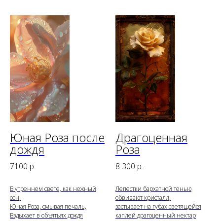
Юная Роза после
Драгоценная
дождя
Роза
7100
р.
8 300
р.
В утреннем свете, как нежный
Лепестки бархатной тенью
сон,
обвивают кристалл,
Юная Роза, смывая печаль,
застывает на губах светящейся
Вздыхает в объятьях дождя
каплей драгоценный нектар