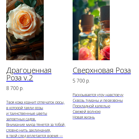
Драгоценная
Сверхновая Роза
Роза v.2
5 700
р.
8 700
р.
Раскрывается утру навстречу
Сквозь туманы и перезвоны
Твоя кожа хранит отпечаток росы,
Прохладной капелью
в которой таяли розы
Свежей волною
и таинственные цветы
Новая жизнь
запретных садов.
Внимание мира тянется за тобой,
словно нить заклинания,
в твой след вплетается время —