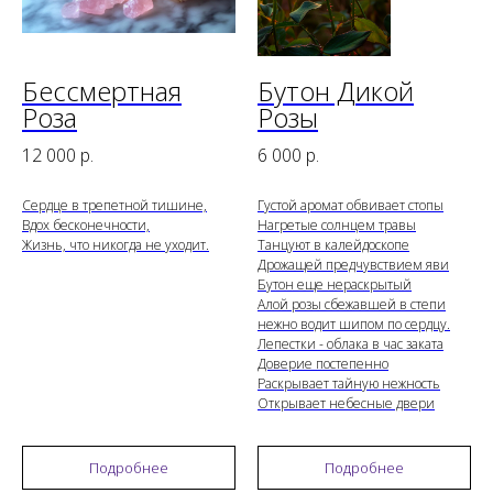
Бессмертная
Бутон Дикой
Роза
Розы
12 000
р.
6 000
р.
Сердце в трепетной тишине,
Густой аромат обвивает стопы
Вдох бесконечности,
Нагретые солнцем травы
Жизнь, что никогда не уходит.
Танцуют в калейдоскопе
Дрожащей предчувствием яви
Бутон еще нераскрытый
Алой розы сбежавшей в степи
нежно водит шипом по сердцу.
Лепестки - облака в час заката
Доверие постепенно
Раскрывает тайную нежность
Открывает небесные двери
Подробнее
Подробнее