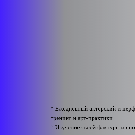
* Ежедневный актерский и пер
тренинг и арт-практики
* Изучение своей фактуры и спо