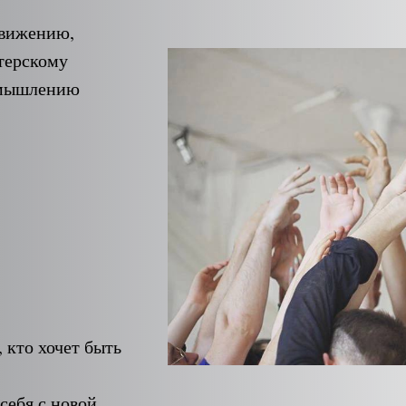
движению,
терскому
у мышлению
, кто хочет быть
 себя с новой