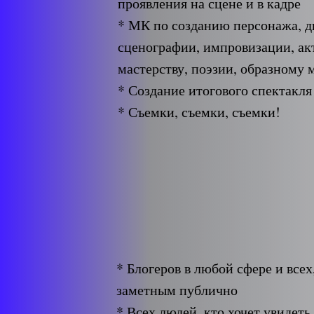
проявления на сцене и в кадре
* МК по созданию персонажа, 
сценографии, импровизации, ак
мастерству, поэзии, образном
* Создание итогового спектакля
* Съемки, съемки, съемки!
* Блогеров в любой сфере и всех
заметным публично
* Всех людей, кто хочет увидеть