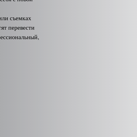
 или съемках
тят перевести
фессиональный,