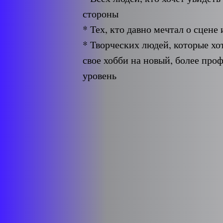
стороны
* Тех, кто давно мечтал о сцене
* Творческих людей, которые хо
свое хобби на новый, более про
уровень