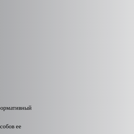
формативный
собов ее