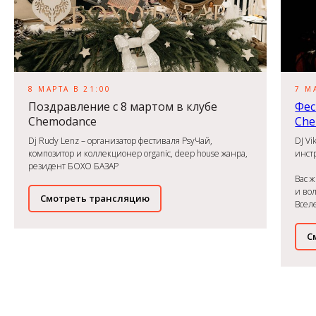
8 МАРТА В 21:00
7 М
Поздравление с 8 мартом в клубе
Фес
Chemodance
Che
Dj Rudy Lenz – организатор фестиваля PsyЧай,
DJ Vi
композитор и коллекционер organic, deep house жанра,
инст
резидент БОХО БАЗАР
Вас 
и во
Cмотреть трансляцию
Всел
C