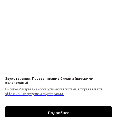
Звукотерапия. Прозвучивание билами (плоскими
колоколами)
Билотон Жихарева - виброакустическая система, которая является
эффективным средством звукотерапии.
Подробнее