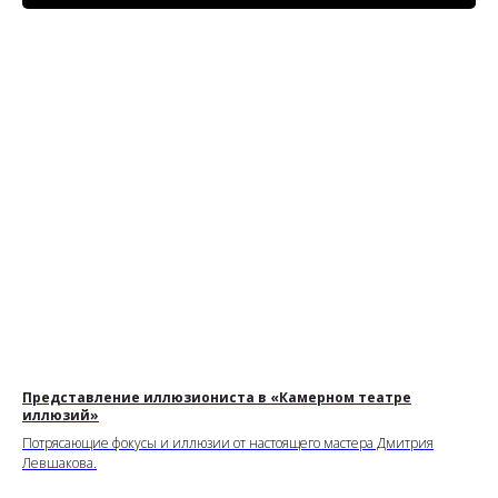
Представление иллюзиониста в «Камерном театре
иллюзий»
Потрясающие фокусы и иллюзии от настоящего мастера Дмитрия
Левшакова.