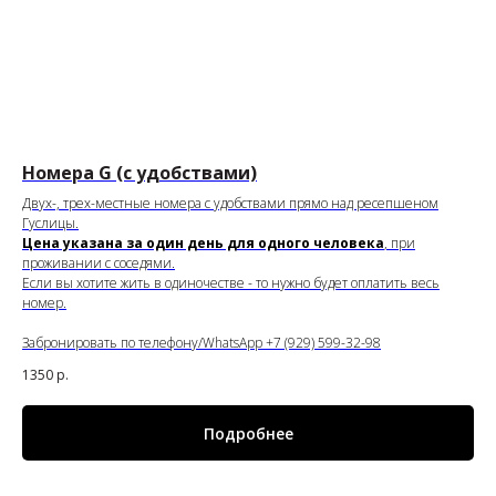
Номера G (с удобствами)
Двух-, трех-местные номера с удобствами прямо над ресепшеном
Гуслицы.
Цена указана за один день для одного человека
, при
проживании с соседями.
Если вы хотите жить в одиночестве - то нужно будет оплатить весь
номер.
Забронировать по телефону/WhatsApp +7 (929) 599-32-98
1350
р.
Подробнее