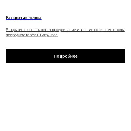
Раскрытие голоса
Раскрытие голоса включает прогуживание и занятие по системе школы
природного голоса В.Багрунова.
Подробнее