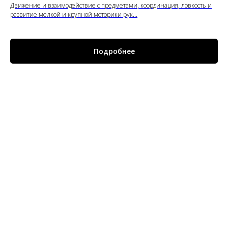
Движение и взаимодействие с предметами, координация, ловкость и
развитие мелкой и крупной моторики рук...
Подробнее