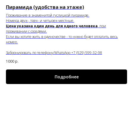
Пирамида (удобства на этаже)
Проживание в знаменитой гуслицкой пирамиде.
Номера двух-, трех- и четырех-местные.
Цена указана один день для одного человека
, при
проживании с соседями.
Если вы хотите жить в одиночестве - то нужно будет оплатить весь
номер.
Забронировать по телефону/WhatsApp +7 (929) 599-32-98
1000
р.
Подробнее