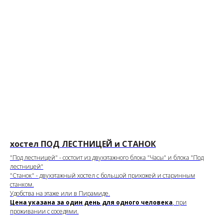
хостел ПОД ЛЕСТНИЦЕЙ и СТАНОК
"Под лестницей" - состоит из двухэтажного блока "Часы" и блока "Под
лестницей"
"Станок" - двухэтажный хостел с большой прихожей и старинным
станком.
Удобства на этаже или в Пирамиде.
Цена указана за один день для одного человека
, при
проживании с соседями.