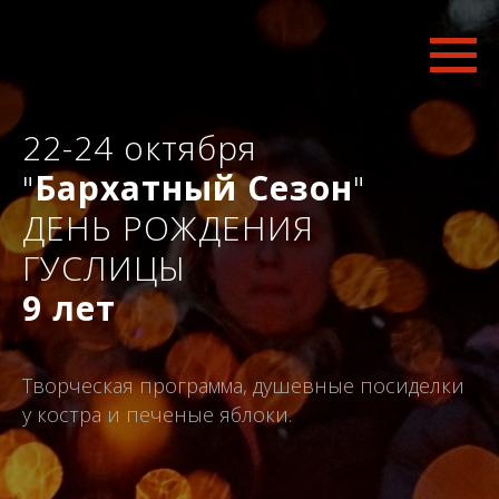
22-24 октября
"
Бархатный Сезон
"
ДЕНЬ РОЖДЕНИЯ
ГУСЛИЦЫ
9 лет
Творческая программа, душевные посиделки
у костра и печеные яблоки.