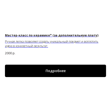
Мастер-класс по керамике* (за дополнительную плату)
Ручная лепка позволяет создать уникальный предмет и воплотить
идею в конкретный результат.
2000
р.
Подробнее