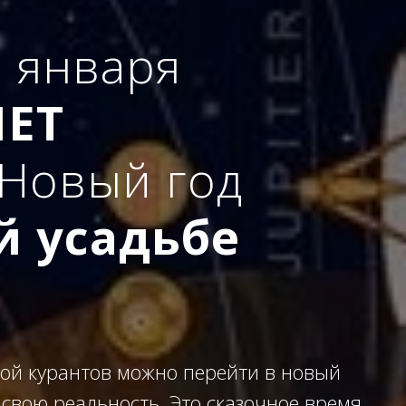
2 января
ЕТ
 Новый год
й усадьбе
бой курантов можно перейти в новый
 свою реальность. Это сказочное время