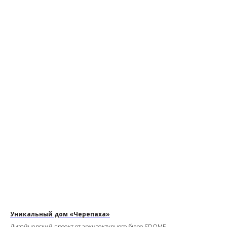
Уникальный дом «Черепаха»
Дизайнерский проект от архитектурного бюро SDOME.