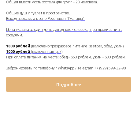
Общая вместимость хостела для групп - 23 человека.
Общие душ и туалет в пространстве.
Выход из хостела к зоне Ресепшен "Гуслицы".
Цена указана за один день для одного человека, при проживании с
соседями.
1800 рублей
(включено трёхразовое питание: завтрак, обед, ужин)
1000 рублей
(включен завтрак)
При оплате питания на месте: обед - 650 рублей, ужин - 600 рублей.
Забронировать по телефону / WhatsApp / Telegram +7 (929) 599-32-98
Подробнее