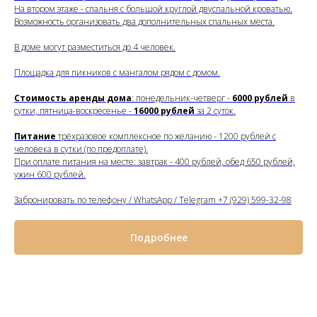
На втором этаже - спальня с большой круглой двуспальной кроватью.
Возможность организовать два дополнительных спальных места.
В доме могут разместиться до 4 человек.
Площадка для пикников с мангалом рядом с домом.
Стоимость аренды дома
: понедельник-четверг -
6000 рублей
в
сутки, пятница-воскресенье -
16000
рублей
за 2 суток.
Питание
трёхразовое комплексное по желанию - 1200 рублей с
человека в сутки (по предоплате).
При оплате питания на месте: завтрак - 400 рублей, обед 650 рублей,
ужин 600 рублей.
Забронировать по телефону / WhatsApp / Telegram +7 (929) 599-32-98
Подробнее