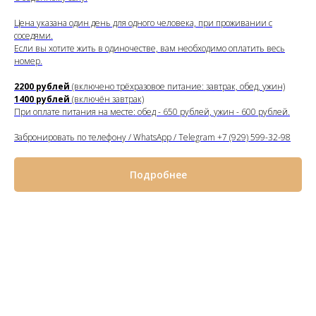
Цена указана один день для одного человека, при проживании с
соседями.
Если вы хотите жить в одиночестве, вам необходимо оплатить весь
номер.
2200 рублей
(включено трёхразовое питание: завтрак, обед, ужин)
1400 рублей
(включён завтрак)
При оплате питания на месте: обед - 650 рублей, ужин - 600 рублей.
Забронировать по телефону / WhatsApp / Telegram +7 (929) 599-32-98
Подробнее