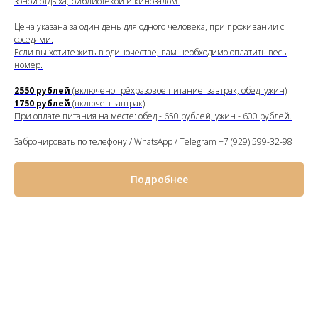
зоной отдыха, библиотекой и кинозалом.
Цена указана за один день для одного человека, при проживании с
соседями.
Если вы хотите жить в одиночестве, вам необходимо оплатить весь
номер.
2550 рублей
(включено трёхразовое питание: завтрак, обед, ужин)
1750 рублей
(включен завтрак)
При оплате питания на месте: обед - 650 рублей, ужин - 600 рублей.
Забронировать по телефону / WhatsApp / Telegram +7 (929) 599-32-98
Подробнее