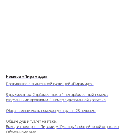
Номера «Пирамида»
Проживание в знаменитой гуслицкой «Пирамиде».
8 двухместных, 2 трёхместных и 1 четырёхместный номер с
раздельными кроватями, 1 номер с двуспальной кроватью.
Общая вместимость номеров для групп - 28 человек.
Общие душ и туалет на этаже.
Выход из номеров в Пирамиду "Гуслицы" с общей зоной отдыха и к
Обеденному залу.