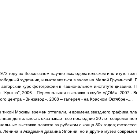
1972 году во Всесоюзном научно-исследовательском институте тех
 свободный художник, и выставляться в залах на Малой Грузинской
й авторский курс фотографии в Национальном институте дизайна. П
я "Крыша", 2006 – Персональная выставка в клубе «ДОМ». 2007 - 
ого центра «Винзавод». 2008 – галерея «на Красном Октябре»....
е тихой Москвы времен оттепели, и времена звездного графика пл
енная деятельность охватывает все последние 30 лет современного
ональные выставки плаката за рубежом с конца 80х годов; фотосес
м. Ленина и Академия дизайна Японии, но и другие музеи современ