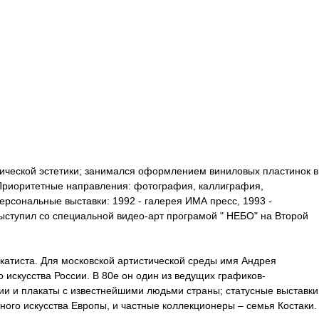
нической эстетики; занимался оформлением виниловых пластинок в
. Приоритетные направления: фотография, каллиграфия,
ерсональные выставки: 1992 - галерея ИМА пресс, 1993 -
Выступил со специальной видео-арт програмой " НЕБО" на Второй
акатиста. Для московской артистической среды имя Андрея
 искусства России. В 80е он один из ведущих графиков-
сии и плакаты с известнейшими людьми страны; статусные выставки
ного искусства Европы, и частные коллекционеры – семья Костаки.