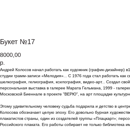
Букет №17
8000,00
р.
Андрей Колосов начал работать как художник (график-дизайнер) в
студии грамм-записи «Мелодия»... С 1976 года стал работать как
шелкография, гелиография, ксилография, видео-арт... Создал сво
персональная выставка в галерее Марата Гельмана, 1999 - галере
Московской Биеннале в проекте "ВЕРЮ", на арт площадке культурн
Этому удивительному человеку судьба подарила и детство в центр
Колосова обозначает целую эпоху. Его довольно бурная художеств
плакатистов страны, один из создателей группы «Плацкарт»; перс
Российского плаката. Его работы собирает не только библиотека и