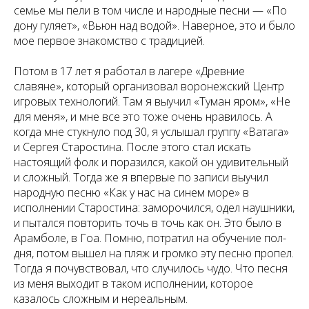
семье мы пели в том числе и народные песни — «По
дону гуляет», «Вьюн над водой». Наверное, это и было
мое первое знакомство с традицией.
Потом в 17 лет я работал в лагере «Древние
славяне», который организовал воронежский Центр
игровых технологий. Там я выучил «Туман яром», «Не
для меня», и мне все это тоже очень нравилось. А
когда мне стукнуло под 30, я услышал группу «Ватага»
и Сергея Старостина. После этого стал искать
настоящий фолк и поразился, какой он удивительный
и сложный. Тогда же я впервые по записи выучил
народную песню «Как у нас на синем море» в
исполнении Старостина: заморочился, одел наушники,
и пытался повторить точь в точь как он. Это было в
Арамболе, в Гоа. Помню, потратил на обучение пол-
дня, потом вышел на пляж и громко эту песню пропел.
Тогда я почувствовал, что случилось чудо. Что песня
из меня выходит в таком исполнении, которое
казалось сложным и нереальным.