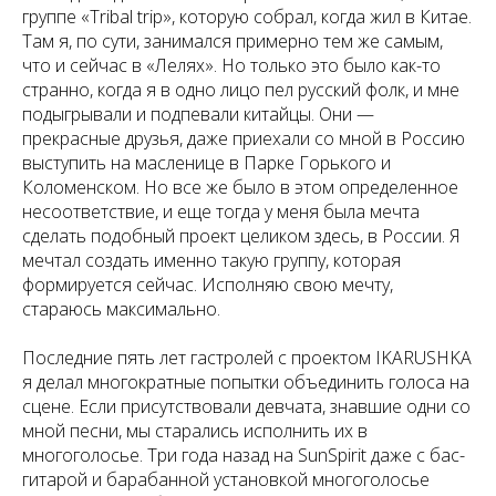
группе «Tribal trip», которую собрал, когда жил в Китае.
Там я, по сути, занимался примерно тем же самым,
что и сейчас в «Лелях». Но только это было как-то
странно, когда я в одно лицо пел русский фолк, и мне
подыгрывали и подпевали китайцы. Они —
прекрасные друзья, даже приехали со мной в Россию
выступить на масленице в Парке Горького и
Коломенском. Но все же было в этом определенное
несоответствие, и еще тогда у меня была мечта
сделать подобный проект целиком здесь, в России. Я
мечтал создать именно такую группу, которая
формируется сейчас. Исполняю свою мечту,
стараюсь максимально.
Последние пять лет гастролей с проектом IKARUSHKA
я делал многократные попытки объединить голоса на
сцене. Если присутствовали девчата, знавшие одни со
мной песни, мы старались исполнить их в
многоголосье. Три года назад на SunSpirit даже с бас-
гитарой и барабанной установкой многоголосье