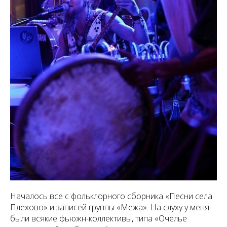
Началось все с фольклорного сборника «Песни села
Плехово» и записей группы «Межа». На слуху у меня
были всякие фьюжн-коллективы, типа «Очелье