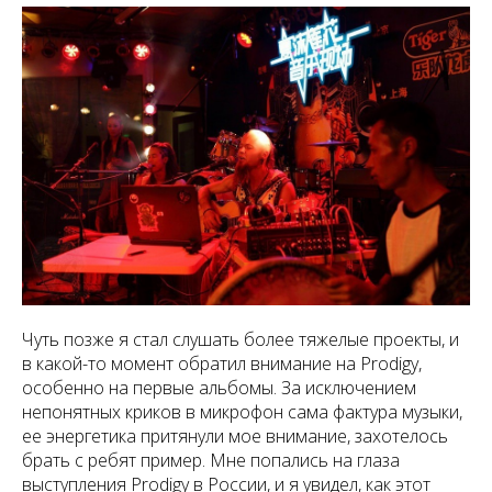
Чуть позже я стал слушать более тяжелые проекты, и
в какой-то момент обратил внимание на Prodigy,
особенно на первые альбомы. За исключением
непонятных криков в микрофон сама фактура музыки,
ее энергетика притянули мое внимание, захотелось
брать с ребят пример. Мне попались на глаза
выступления Prodigy в России, и я увидел, как этот