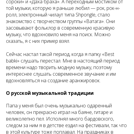
сороки» и «Даха браха». А переходным мостиком от
той музыки, которую я раньше любил — рок, рок-н-
ролл, электронный чилаут типа Shpongle, стало
знакомство с творчеством группы «Ватага». Они
засовывают фольклор в современную красивую
музыку, что вдохновило меня на поиск. Можно
сказать, я с них пример взял.
Сейчас настал такой период, когда я папку «Best
babki» слушать перестал. Мне в настоящий период
времени надо творить модную музыку, поэтому
интереснее слушать современное звучание и им
вдохновляться на создание аранжировок.
О русской музыкальной традиции
Папа у меня был очень музыкально одаренный
человек, он прекрасно играл на баяне, гитаре и
великолепно пел. Исполнял много бардовского,
следом за ним я в детстве ездил на фестивали, так что
в этой культуре тоже поплавал. На праздниках в