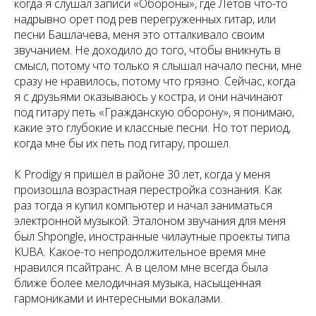
когда я слушал записи «Обороны», где Летов что-то
надрывно орет под рев перегруженных гитар, или
песни Башлачева, меня это отталкивало своим
звучанием. Не доходило до того, чтобы вникнуть в
смысл, потому что только я слышал начало песни, мне
сразу не нравилось, потому что грязно. Сейчас, когда
я с друзьями оказываюсь у костра, и они начинают
под гитару петь «Гражданскую оборону», я понимаю,
какие это глубокие и классные песни. Но тот период,
когда мне бы их петь под гитару, прошел.
К Prodigy я пришел в районе 30 лет, когда у меня
произошла возрастная перестройка сознания. Как
раз тогда я купил компьютер и начал заниматься
электронной музыкой. Эталоном звучания для меня
был Shpongle, иностранные чилаутные проекты типа
KUBA. Какое-то непродолжительное время мне
нравился псайтранс. А в целом мне всегда была
ближе более мелодичная музыка, насыщенная
гармониками и интересными вокалами.