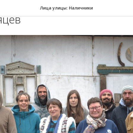
ты реализации проекта п
Лица улицы: Наличники
яцев