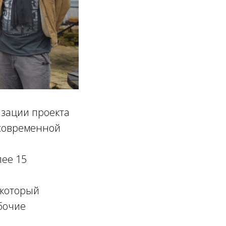
изации проекта
современной
лее 15
 который
бочие