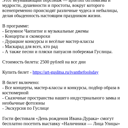
Этот неунывающий персонаж — архетип оптимизма и
мудрости, душевности и простоты, вокруг которого
всенепременно происходят различные чудеса и небылицы,
делая обыденность настоящим праздником жизни.
В программе:
- Безумное Чаепитие и музыкальные джемы
- Концерты и скоморохи
- Дурацкие конкурсы и весёлые мастер-классы
- Маскарад для всех, кто рад
- А также песни и пляски папуасов побережья Гуслицы.
Стоимость билета: 2500 рублей на все дни
Купить билет -
https://art-guslitsa.ru/ivanthefoolsday
В билет включено:
- Все концерты, мастер-классы и конкурсы, подбор образа в
костюмерной
- Сказочные пространства нашего индустриального замка и
необычные фотозоны
- Экскурсия по Гуслице
Гости фестиваля «День рождения Ивана-Дурака» смогут
бесплатно посетить выставку «Наличники — Лица Улицы»